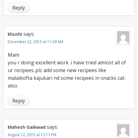
Reply
says:
khushi
December 22, 2015 at 11:09 AM
Mam
you r doing excellent work .i have tried almost all of
ur recipees..plz add some new recipees like
malaikofta kajukari nd some recipees in snacks cat.
also.
Reply
says:
Mahesh Gaikwad
August 12, 2015 at 12:17 PM