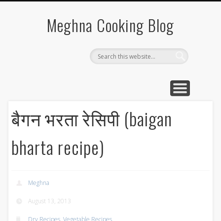
SOUTH INDIAN FOOD
VEGETABLE RECIPES
BREAKFAST RECIPE
CHINESE RECIPES
QUICK RECIPES
Meghna Cooking Blog
बैगन भरता रेसिपी (baigan
bharta recipe)
Meghna
August 13, 2013
Dry Recipes
,
Vegetable Recipes