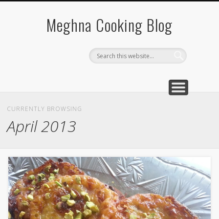
SOUTH INDIAN FOOD
VEGETABLE RECIPES
BREAKFAST RECIPE
CHINESE RECIPES
QUICK RECIPES
Meghna Cooking Blog
CURRENTLY BROWSING
April 2013